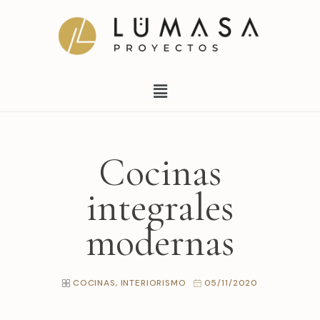
Ir
al
contenido
Menú
Cocinas
integrales
modernas
COCINAS
,
INTERIORISMO
05/11/2020