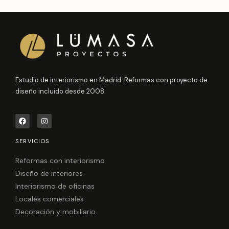
Estudio de interiorismo en Madrid. Reformas con proyecto de
diseño incluido desde 2008.
F
I
a
n
c
s
e
t
SERVICIOS
b
a
o
g
o
r
Reformas con interiorismo
k
a
Diseño de interiores
m
Interiorismo de oficinas
Locales comerciales
Decoración y mobiliario