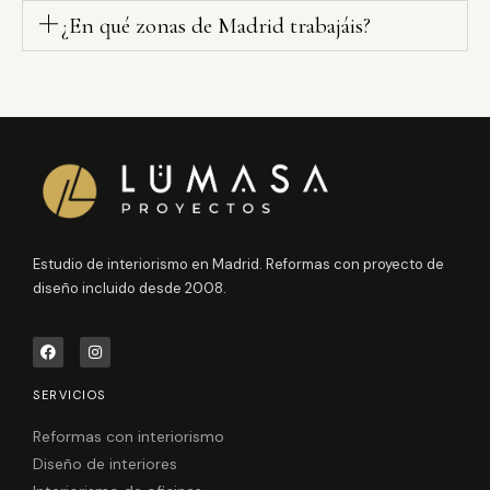
¿En qué zonas de Madrid trabajáis?
Estudio de interiorismo en Madrid. Reformas con proyecto de
diseño incluido desde 2008.
F
I
a
n
c
s
e
t
SERVICIOS
b
a
o
g
o
r
Reformas con interiorismo
k
a
Diseño de interiores
m