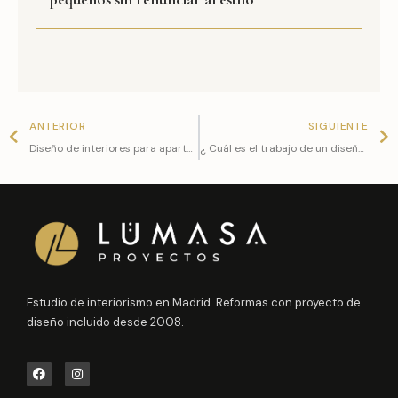
Prev
N
ANTERIOR
SIGUIENTE
Diseño de interiores para apartamentos
¿ Cuál es el trabajo de un diseñador de interiores?
Estudio de interiorismo en Madrid. Reformas con proyecto de
diseño incluido desde 2008.
F
I
a
n
c
s