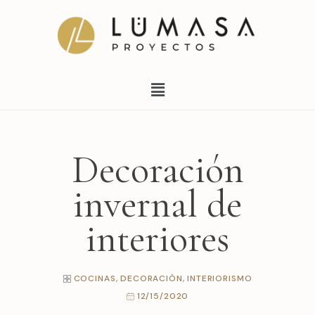
Ir
al
contenido
Menú
Decoración
invernal de
interiores
COCINAS
,
DECORACIÓN
,
INTERIORISMO
12/15/2020