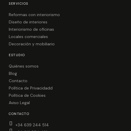
e
t
SERVICIOS
b
a
o
g
o
r
Reformas con interiorismo
k
a
Diseño de interiores
m
Interiorismo de oficinas
Locales comerciales
Decoración y mobiliario
ESTUDIO
Quiénes somos
Blog
Contacto
Política de Privacidadd
Política de Cookies
Aviso Legal
CONTACTO
+34 639 244 514