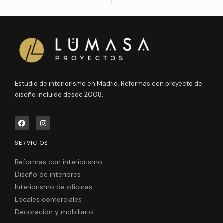
Estudio de interiorismo en Madrid. Reformas con proyecto de
diseño incluido desde 2008.
F
I
a
n
c
s
e
t
SERVICIOS
b
a
o
g
o
r
Reformas con interiorismo
k
a
Diseño de interiores
m
Interiorismo de oficinas
Locales comerciales
Decoración y mobiliario