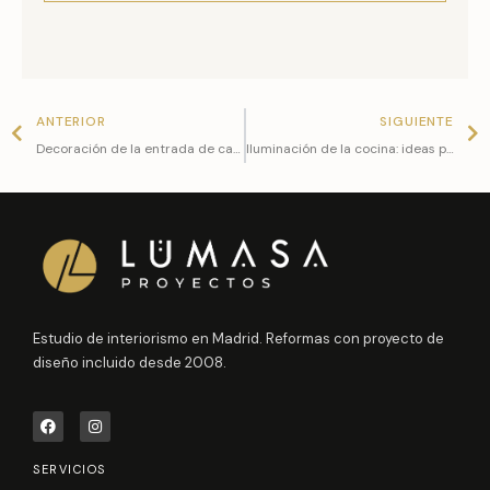
Prev
N
ANTERIOR
SIGUIENTE
Decoración de la entrada de casa: Ideas y consejos para crear un recibidor acogedor
Iluminación de la cocina: ideas para darle vida y funcionalidad a tu espacio
Estudio de interiorismo en Madrid. Reformas con proyecto de
diseño incluido desde 2008.
F
I
a
n
c
s
e
t
SERVICIOS
b
a