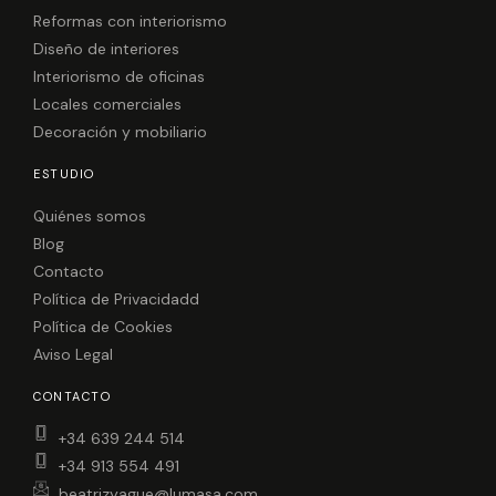
o
g
o
r
Reformas con interiorismo
k
a
Diseño de interiores
m
Interiorismo de oficinas
Locales comerciales
Decoración y mobiliario
ESTUDIO
Quiénes somos
Blog
Contacto
Política de Privacidadd
Política de Cookies
Aviso Legal
CONTACTO
+34 639 244 514
+34 913 554 491
beatrizyague@lumasa.com