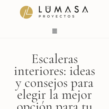
Ir
al
contenido
Menú
Escaleras
interiores: ideas
y consejos para
elegir la mejor
opción para tu