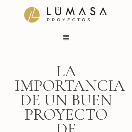
Ir
al
contenido
Menú
LA
IMPORTANCIA
DE UN BUEN
PROYECTO
DE