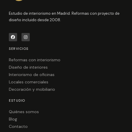
Estudio de interiorismo en Madrid. Reformas con proyecto de
diseño incluido desde 2008.
F
I
a
n
c
s
e
t
SERVICIOS
b
a
o
g
o
r
Reformas con interiorismo
k
a
Diseño de interiores
m
Interiorismo de oficinas
Locales comerciales
Decoración y mobiliario
ESTUDIO
Quiénes somos
Blog
Contacto