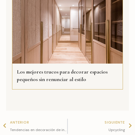
Los mejores trucos para decorar espacios
pequeños sin renunciar al estilo
Prev
N
ANTERIOR
SIGUIENTE
Tendencias en decoración de interiores 2024
Upcycling