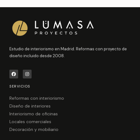
Estudio de interiorismo en Madrid. Reformas con proyecto de
diseño incluido desde 2008.
F
I
a
n
c
s
e
t
SERVICIOS
b
a
o
g
o
r
Reformas con interiorismo
k
a
Diseño de interiores
m
Interiorismo de oficinas
Locales comerciales
Decoración y mobiliario