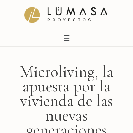
Ir
al
contenido
Menú
Microliving, la
apuesta por la
vivienda de las
nuevas
generaciones