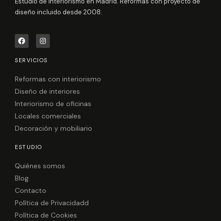
Estudio de interiorismo en Madrid. Reformas con proyecto de
diseño incluido desde 2008.
F
I
a
n
c
s
e
t
SERVICIOS
b
a
o
g
o
r
Reformas con interiorismo
k
a
Diseño de interiores
m
Interiorismo de oficinas
Locales comerciales
Decoración y mobiliario
ESTUDIO
Quiénes somos
Blog
Contacto
Política de Privacidadd
Política de Cookies