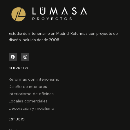
Estudio de interiorismo en Madrid. Reformas con proyecto de
diseño incluido desde 2008.
F
I
a
n
c
s
e
t
SERVICIOS
b
a
o
g
o
r
Reformas con interiorismo
k
a
Diseño de interiores
m
Interiorismo de oficinas
Locales comerciales
Decoración y mobiliario
ESTUDIO