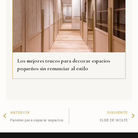
Los mejores trucos para decorar espacios
pequeños sin renunciar al estilo
Prev
N
ANTERIOR
SIGUIENTE
Paneles para separar espacios
ELSIE DE WOLFE