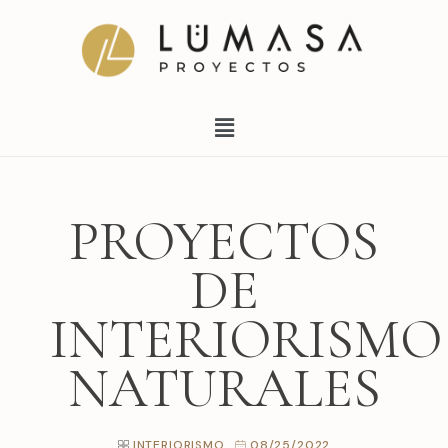
Ir
al
contenido
Menú
PROYECTOS
DE
INTERIORISMO
NATURALES
INTERIORISMO
08/25/2022