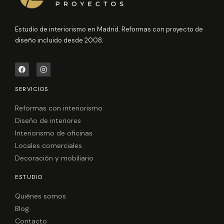
Estudio de interiorismo en Madrid. Reformas con proyecto de
diseño incluido desde 2008.
F
I
a
n
c
s
e
t
SERVICIOS
b
a
o
g
o
r
Reformas con interiorismo
k
a
Diseño de interiores
m
Interiorismo de oficinas
Locales comerciales
Decoración y mobiliario
ESTUDIO
Quiénes somos
Blog
Contacto