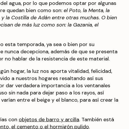
y del agua, por lo que podemos optar por algunas
pre quedan bien como son:
el Poto, la Menta, la
a y la Costilla de Adán entre otras muchas. O bien
isan de más luz como son: la Gazania, el
 esta temporada, ya sea o bien por su
que nunca decepciona, además de que se presenta
r no hablar de la resistencia de este material.
gún hogar, la luz nos aporta vitalidad, felicidad,
ido a nuestros hogares resaltando así sus
 por dar verdadera importancia a los ventanales
uso sin nada para dejar paso a los rayos, así
rían entre el beige y el blanco, para así crear la
rías con
objetos de barro y arcilla
. También está
to, el cemento o el hormigón pulido
.