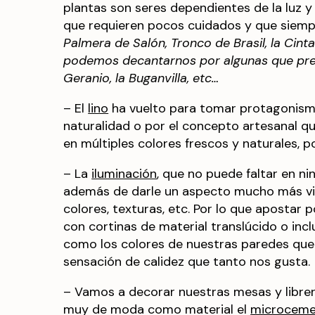
plantas son seres dependientes de la luz 
que requieren pocos cuidados y que siem
Palmera de Salón, Tronco de Brasil, la Cint
podemos decantarnos por algunas que prec
Geranio, la Buganvilla, etc…
– El
lino
ha vuelto para tomar protagonismo
naturalidad o por el concepto artesanal 
en múltiples colores frescos y naturales, po
– La
iluminación
, que no puede faltar en nin
además de darle un aspecto mucho más viv
colores, texturas, etc. Por lo que apostar
con cortinas de material translúcido o incl
como los colores de nuestras paredes que va
sensación de calidez que tanto nos gusta.
– Vamos a decorar nuestras mesas y libre
muy de moda como material el
microcemen