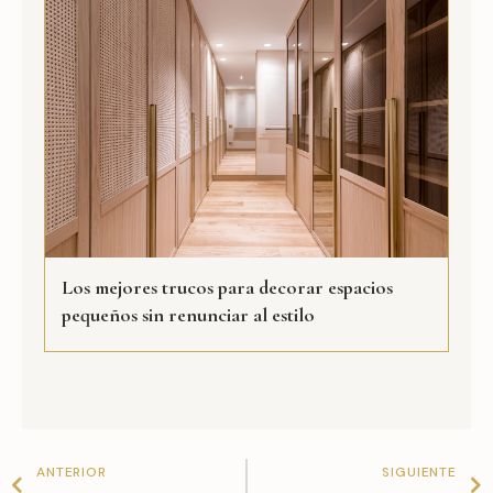
Los mejores trucos para decorar espacios
pequeños sin renunciar al estilo
Prev
N
ANTERIOR
SIGUIENTE