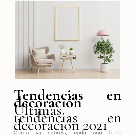
Tendencias en
decoración
Últimas
tendencias en
decoración 2021
Como ya sabréis, cada año tiene