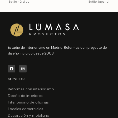
Estilo nórdico
Estilo Japandi
Estudio de interiorismo en Madrid. Reformas con proyecto de
diseño incluido desde 2008.
F
I
a
n
c
s
e
t
SERVICIOS
b
a
o
g
o
r
Reformas con interiorismo
k
a
Diseño de interiores
m
Interiorismo de oficinas
Locales comerciales
Decoración y mobiliario