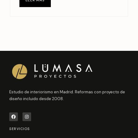
LEER MÁS
Estudio de interiorismo en Madrid. Reformas con proyecto de
diseño incluido desde 2008.
F
I
a
n
c
s
e
t
SERVICIOS
b
a
o
g