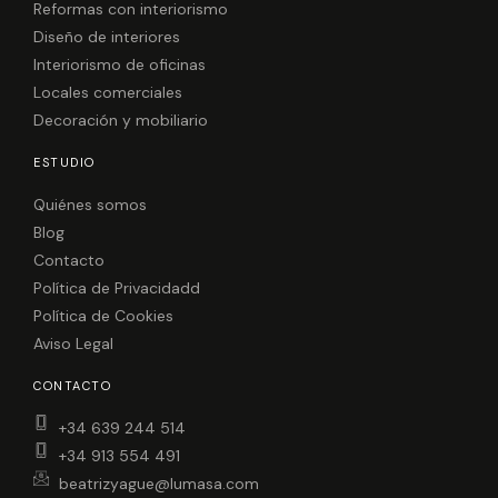
o
r
Reformas con interiorismo
k
a
Diseño de interiores
m
Interiorismo de oficinas
Locales comerciales
Decoración y mobiliario
ESTUDIO
Quiénes somos
Blog
Contacto
Política de Privacidadd
Política de Cookies
Aviso Legal
CONTACTO
+34 639 244 514
+34 913 554 491
beatrizyague@lumasa.com