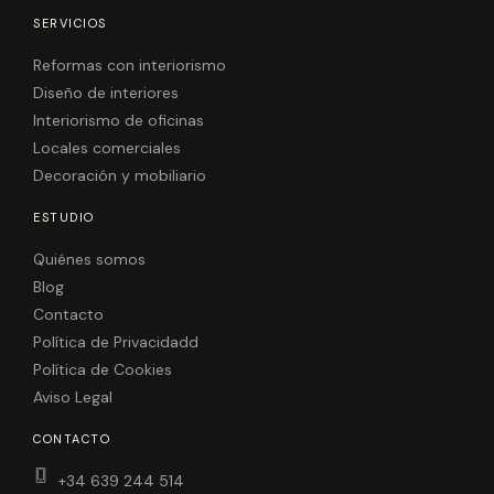
c
s
e
t
SERVICIOS
b
a
o
g
o
r
Reformas con interiorismo
k
a
Diseño de interiores
m
Interiorismo de oficinas
Locales comerciales
Decoración y mobiliario
ESTUDIO
Quiénes somos
Blog
Contacto
Política de Privacidadd
Política de Cookies
Aviso Legal
CONTACTO
+34 639 244 514