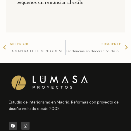
pequeños sin renunciar al estilo
Prev
N
ANTERIOR
SIGUIENTE
LA MADERA, EL ELEMENTO DE MODA EN EL DISEÑO INTERIOR
Tendencias en decoración de interiores 2024
Estudio de interiorismo en Madrid. Reformas con proyecto de
diseño incluido desde 2008.
F
I
a
n