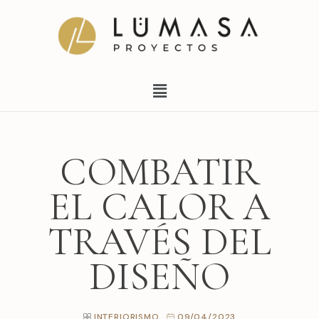
Ir
al
contenido
Menú
COMBATIR
EL CALOR A
TRAVÉS DEL
DISEÑO
INTERIORISMO
09/04/2023