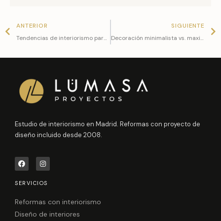
Prev
N
ANTERIOR
SIGUIENTE
Tendencias de interiorismo para cocinas modernas en 2025
Decoración minimalista vs. maximalista
Estudio de interiorismo en Madrid. Reformas con proyecto de
diseño incluido desde 2008.
F
I
a
n
c
s
e
t
SERVICIOS
b
a
o
g
o
r
Reformas con interiorismo
k
a
Diseño de interiores
m