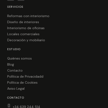
c
s
e
t
SERVICIOS
b
a
o
g
o
r
Reformas con interiorismo
k
a
Diseño de interiores
m
Interiorismo de oficinas
Locales comerciales
Decoración y mobiliario
ESTUDIO
Quiénes somos
Blog
Contacto
Política de Privacidadd
Política de Cookies
Aviso Legal
CONTACTO
+34 639 244 514