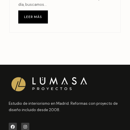
día, buscamos...
LEER MÁS
Estudio de interiorismo en Madrid. Reformas con proyecto de
diseño incluido desde 2008.
F
I
a
n