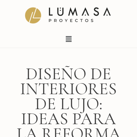
Ir
al
contenido
Menú
DISEÑO DE
INTERIORES
DE LUJO:
IDEAS PARA
LA REFORMA