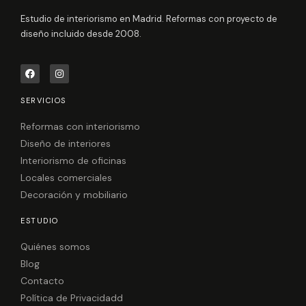
Estudio de interiorismo en Madrid. Reformas con proyecto de
diseño incluido desde 2008.
F
I
a
n
c
s
e
t
SERVICIOS
b
a
o
g
o
r
Reformas con interiorismo
k
a
Diseño de interiores
m
Interiorismo de oficinas
Locales comerciales
Decoración y mobiliario
ESTUDIO
Quiénes somos
Blog
Contacto
Política de Privacidadd