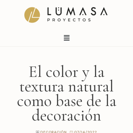
Ir
al
contenido
Menú
El color y la
textura natural
como base de la
decoración
DECORACIÓN
07/14/2022