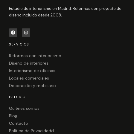
Estudio de interiorismo en Madrid. Reformas con proyecto de
diseño incluido desde 2008.
F
I
a
n
c
s
e
t
SERVICIOS
b
a
o
g
o
r
Reformas con interiorismo
k
a
Diseño de interiores
m
Interiorismo de oficinas
Locales comerciales
Decoración y mobiliario
ESTUDIO
Quiénes somos
Blog
Contacto
Política de Privacidadd