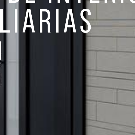
LIARIAS
D