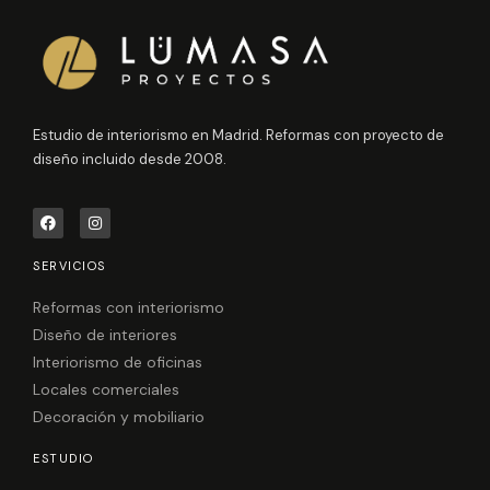
Estudio de interiorismo en Madrid. Reformas con proyecto de
diseño incluido desde 2008.
F
I
a
n
c
s
e
t
SERVICIOS
b
a
o
g
o
r
Reformas con interiorismo
k
a
Diseño de interiores
m
Interiorismo de oficinas
Locales comerciales
Decoración y mobiliario
ESTUDIO