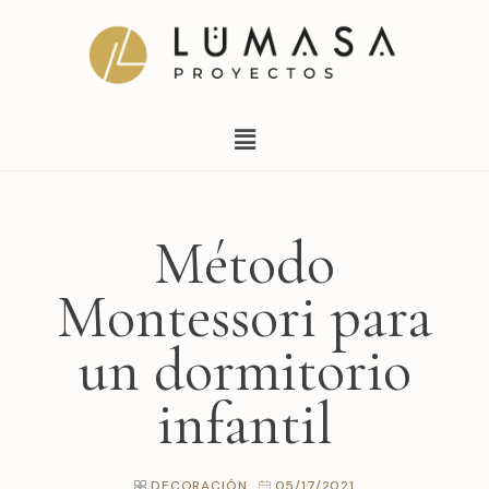
Ir
al
contenido
Menú
Método
Montessori para
un dormitorio
infantil
DECORACIÓN
05/17/2021