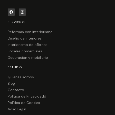
F
I
a
n
c
s
e
t
SERVICIOS
b
a
o
g
o
r
Reformas con interiorismo
k
a
Diseño de interiores
m
Interiorismo de oficinas
Locales comerciales
Decoración y mobiliario
ESTUDIO
Quiénes somos
Blog
Contacto
Política de Privacidadd
Política de Cookies
Aviso Legal