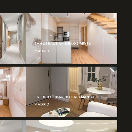
SAN SEBASTIÁN DE LOS REYES –
D
MADRID
–
ESTUDIO – BARRIO SALAMANCA –
MADRID