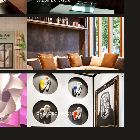
NDA
SALÓN EXTERIOR
O
PELUQUERÍA AILOBIU
CASA DECOR 2012