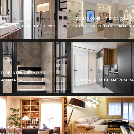
ZONAPHONE – TIENDA DE MÓV
ENTO EN FUENTE DEL BERRO
CONDE DE PEÑALVER, MADRI
O DE INTERIORISMO EN
 SALAMANCA
PISO AVENIDA DE AMÉRICA, M
A CONTEMPORÁNEA EN EL