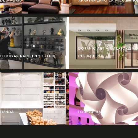
DE MADRID
APARTAMENTO EN MAJADAHO
BOTANIC ART – INTERIORISM
O HOGAR NACE EN YOUTUBE
PELUQUERÍA
TIENDA
LOUNGE BAR