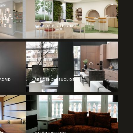
ILES –
D
SALA DE PROFESORES
ADRID
RESIDENCIA EUCLIDES II