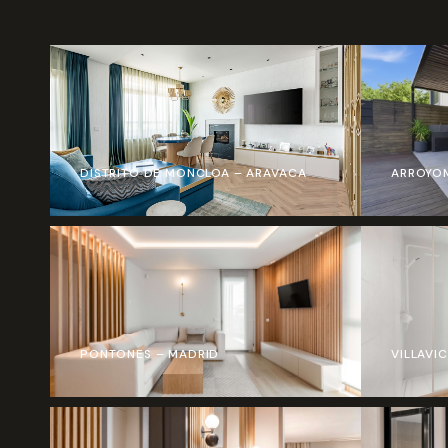
DISTRITO DE MONCLOA – ARAVACA
ARROYO
PONTONES – MADRID
VILLAVI