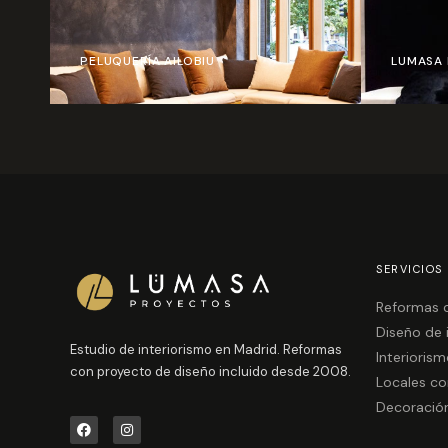
PELUQUERÍA AILOBIU
LUMASA 
SERVICIOS
Reformas c
Diseño de 
Estudio de interiorismo en Madrid. Reformas
Interiorism
con proyecto de diseño incluido desde 2008.
Locales co
Decoración
F
I
a
n