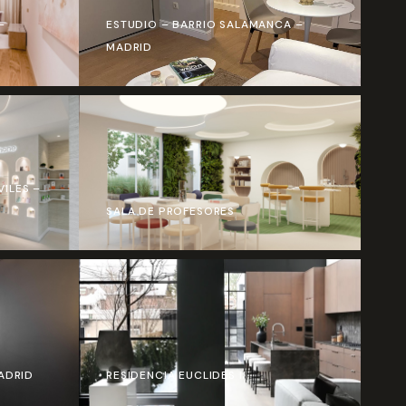
–
ESTUDIO – BARRIO SALAMANCA –
MADRID
ILES –
D
SALA DE PROFESORES
ADRID
RESIDENCIA EUCLIDES II