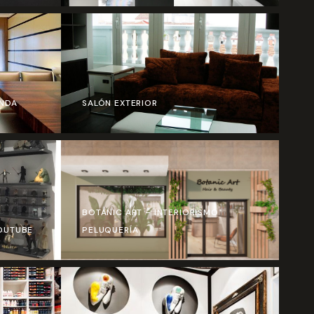
NDA
SALÓN EXTERIOR
BOTANIC ART – INTERIORISMO
OUTUBE
PELUQUERÍA