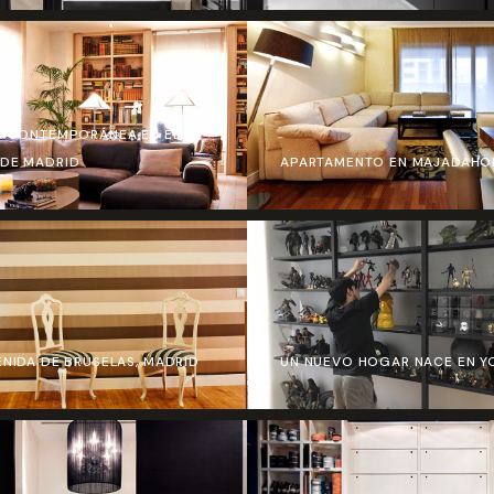
A CONTEMPORÁNEA EN EL
DE MADRID
APARTAMENTO EN MAJADAHO
ENIDA DE BRUSELAS, MADRID
UN NUEVO HOGAR NACE EN Y