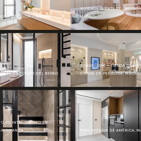
VIVIENDA FUENTE DEL BERRO 
CIOSA DE ODÓN – MADRID
MADRID
ZONAPHONE – TIENDA DE MÓV
ENTO EN FUENTE DEL BERRO
CONDE DE PEÑALVER, MADRI
O DE INTERIORISMO EN
 SALAMANCA
PISO AVENIDA DE AMÉRICA, M