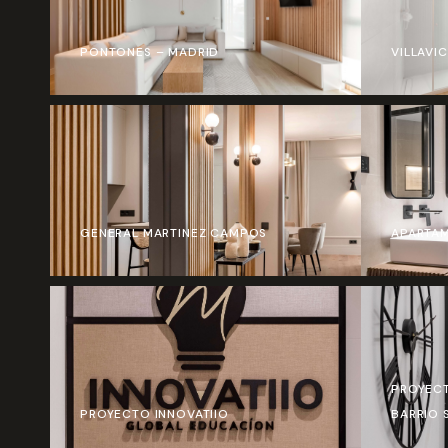
PONTONES – MADRID
VILLAVI
GENERAL MARTINEZ CAMPOS
APARTAM
PROYECT
PROYECTO INNOVATIIO
BARRIO