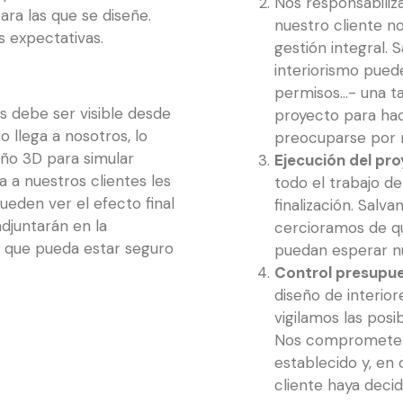
Nos responsabili
ara las que se diseñe.
nuestro cliente n
 expectativas.
gestión integral.
interiorismo puede
permisos…- una ta
debe ser visible desde
proyecto para hac
 llega a nosotros, lo
preocuparse por 
ño 3D para simular
Ejecución del pr
a nuestros clientes les
todo el trabajo de
pueden ver el efecto final
finalización. Salv
djuntarán en la
cercioramos de que
a que pueda estar seguro
puedan esperar nue
Control presupue
diseño de interio
vigilamos las posi
Nos comprometem
establecido y, en
cliente haya decid