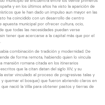
ado municipio se encuentra entre los veinte primeros
spaña y en los últimos años ha visto la aparición de
nísticos que le han dado un impulso aun mayor en las
sto ha coincidido con un desarrollo de centro
e apuesta municipal por ofrecer cultura, ocio,
n de que todas las necesidades puedan verse
sin tener que acercarse a la capital más que por el
.
sabia combinación de tradición y modernidad. De
iende de forma remota, habiendo quien lo vincula
a mansión romana citada en los itinerarios
scritos que la citan datan del siglo XIV, y su
a estar vinculado al proceso de progresivas talas y
ar y quemar el bosque) que fueron abriendo claros en
 que nació la Villa para obtener pastos y tierras de