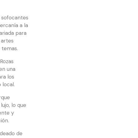
 sofocantes
ercanía a la
ariada para
 artes
s temas.
 Rozas
cen una
ra los
 local.
rque
ujo, lo que
ente y
ión.
rodeado de