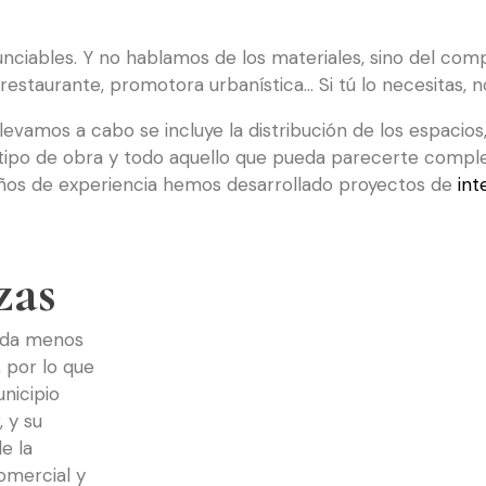
nunciables. Y no hablamos de los materiales, sino del co
restaurante, promotora urbanística… Si tú lo necesitas, 
evamos a cabo se incluye la distribución de los espacios, 
l tipo de obra y todo aquello que pueda parecerte comp
años de experiencia hemos desarrollado proyectos de
int
zas
nada menos
 por lo que
nicipio
, y su
e la
omercial y