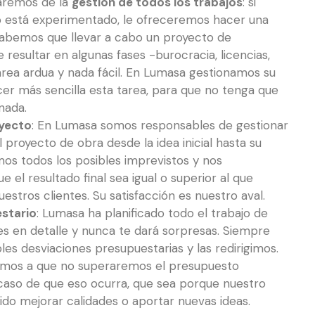
zaremos de la
gestión de todos los trabajos
: si
o está experimentado, le ofreceremos hacer una
 Sabemos que llevar a cabo un proyecto de
 resultar en algunas fases -burocracia, licencias,
rea ardua y nada fácil. En Lumasa gestionamos su
er más sencilla esta tarea, para que no tenga que
nada.
oyecto
: En Lumasa somos responsables de gestionar
l proyecto de obra desde la idea inicial hasta su
amos todos los posibles imprevistos y nos
 el resultado final sea igual o superior al que
stros clientes. Su satisfacción es nuestro aval.
stario
: Lumasa ha planificado todo el trabajo de
res en detalle y nunca te dará sorpresas. Siempre
bles desviaciones presupuestarias y las redirigimos.
os a que no superaremos el presupuesto
 caso de que eso ocurra, que sea porque nuestro
ido mejorar calidades o aportar nuevas ideas.