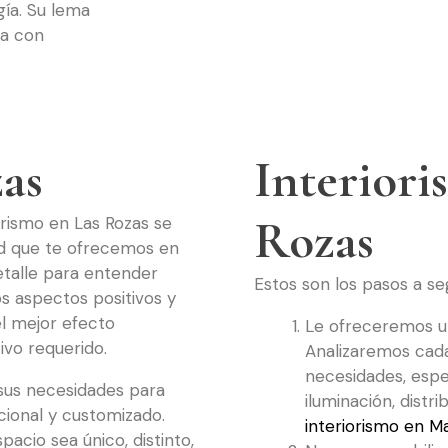
gía. Su lema
ta con
zas
Interioris
Rozas
rismo en Las Rozas se
ad que te ofrecemos en
talle para entender
Estos son los pasos a se
os aspectos positivos y
l mejor efecto
Le ofreceremos 
ivo requerido.
Analizaremos cada
necesidades, espec
 sus necesidades para
iluminación, distr
cional y customizado.
interiorismo en M
cio sea único, distinto,